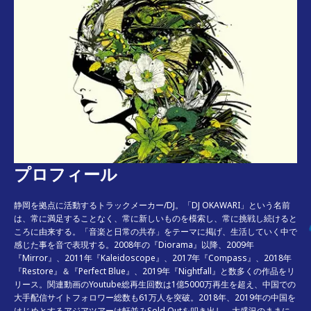
プロフィール
静岡を拠点に活動するトラックメーカー/DJ。「DJ OKAWARI」という名前
は、常に満足することなく、常に新しいものを模索し、常に挑戦し続けると
ころに由来する。「音楽と日常の共存」をテーマに掲げ、生活していく中で
感じた事を音で表現する。2008年の『Diorama』以降、2009年
『Mirror』、2011年『Kaleidoscope』、2017年『Compass』、2018年
『Restore』＆『Perfect Blue』、2019年『Nightfall』と数多くの作品をリ
リース。
関連動画のYoutube総再生回数は1億5000万再生を超え、中国での
大手配信サイトフォロワー総数も61万人を突破。2018年、2019年の中国を
はじめとするアジアツアーは軒並みSold Outを叩き出し、大盛況のままに