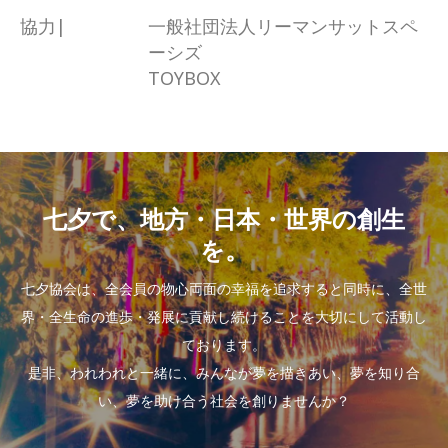
協力|
一般社団法人リーマンサットスペ
ーシズ
TOYBOX
七夕で、地方・日本・世界の創生
を。
七夕協会は、全会員の物心両面の幸福を追求すると同時に、全世
界・全生命の進歩・発展に貢献し続けることを大切にして活動し
ております。
是非、われわれと一緒に、みんなが夢を描きあい、夢を知り合
い、夢を助け合う社会を創りませんか？